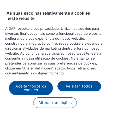
As suas escolhas relativamente a cookies
neste website
A DAF respeita a sua privacidade. Utilizamos cookies para
Recupere a configuração do
diversas finalidades, tais como a funcionalidade do website,
seu camião DAF
melhorando a sua experiência do nosso website,
construindo a integração com as redes sociais e ajudando a
Introduza a chave gerada ao guardar a configuração
direcionar atividades de marketing dentro e fora do nosso
do seu camião DAF.
website. Ao continuar a sua visita ao nosso website, está a
consentir a nossa utilização de cookies. No entanto, se
pretender personalizar as suas preferências de cookies,
ID da configuração
clique em "Alterar definições" abaixo. Pode retirar o seu
consentimento a qualquer momento.
Aceitar todos os
Rejeitar Todos
Carregar
cookies
Alterar definições