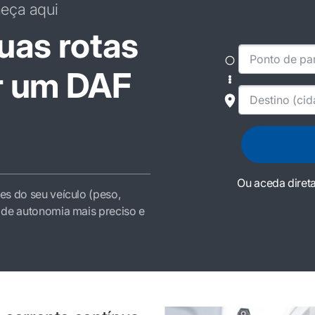
meça aqui
uas rotas
r um DAF
Ou aceda diret
es do seu veículo (peso,
o de autonomia mais preciso e