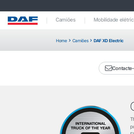
Camiões
Mobilidade elétri
Home
Camiões
DAF XD Electric
Contacte
T
p