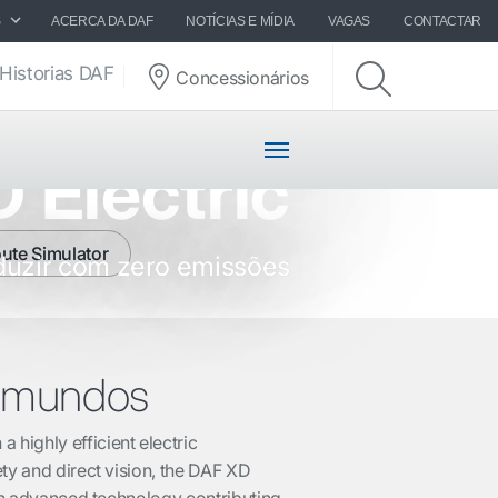
S
ACERCA DA DAF
NOTÍCIAS E MÍDIA
VAGAS
CONTACTAR
Historias DAF
Concessionários
ação DAF
 Electric
oute Simulator
uzir com zero emissões
s mundos
highly efficient electric
ety and direct vision, the DAF XD