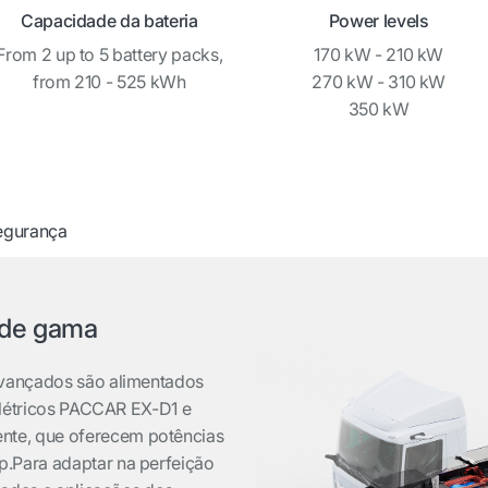
Capacidade da bateria
Power levels
From 2 up to 5 battery packs,
170 kW - 210 kW
from 210 - 525 kWh
270 kW - 310 kW
350 kW
egurança
 de gama
avançados são alimentados
 elétricos PACCAR EX-D1 e
te, que oferecem potências
.Para adaptar na perfeição