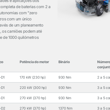
idades e aplicações dos
completa de baterias com 2 a
autonomias com "zero
tros com um único
ravés de um planeamento
o, os camiões podem até
te de 1000 quilómetros
ico
Potência do motor
Binário
Número
conjun
-D1
170 kW (230 hp)
930 Nm
2 a 5 co
-D1
220 kW (300 hp)
930 Nm
3 a 5 co
-D1
270 kW (370 hp)
930 Nm
3 a 5 co
-D2
270 kW (370 hp)
1370 Nm
3 a 5 co