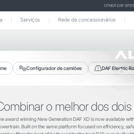
OTHER DAF SITE
ca
Serviços
Rede de concessionários
Nova ger
XD
-me
Configurador de camiões
DAF Electric R
Cond
Combinar o melhor dos doi
he award winning New Generation DAF XD is now available with a 
owertrain. Built on the same platform focused on efficiency, saf