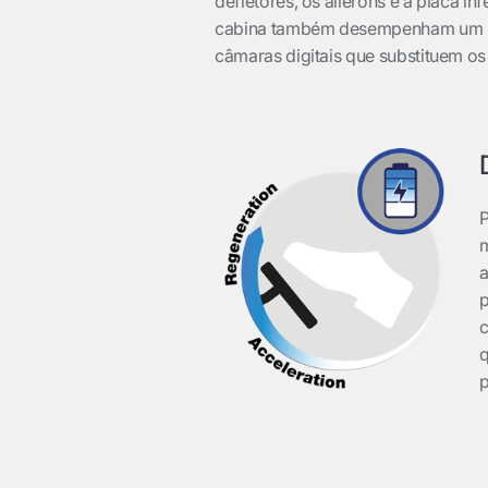
defletores, os ailerons e a placa in
cabina também desempenham um pa
câmaras digitais que substituem os
P
m
a
p
c
q
p