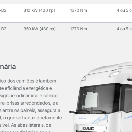
-D2
310 kW (420 hp)
1370 Nm
4 ou 5 c
-D2
350 kW (480 hp)
1370 Nm
4 ou 5 c
nária
ico dos camiões é também
e eficiência energética e
sign aerodinâmico e cónico
ra-brisas arredondados, e a
s entre os painéis, assegura a
l, o que se traduz diretamente
el. As abas laterais, os