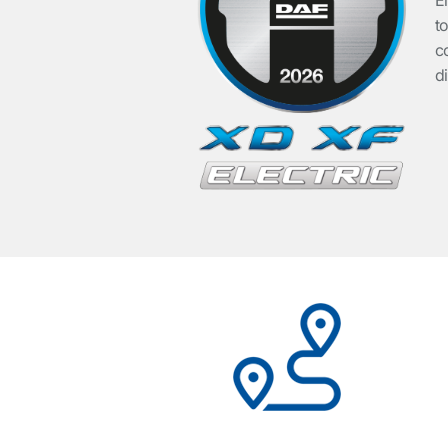
E
t
c
d