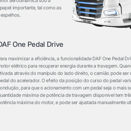
ferior aerodinâmica sob a
pel importante, tal como as
 espelhos.
DAF One Pedal Drive
ara maximizar a eficiência, a funcionalidade DAF One Pedal Driv
otor elétrico para recuperar energia durante a travagem. Qua
tivada através do manípulo do lado direito, o camião pode ser 
edal do acelerador. O efeito da posição do curso do pedal var
ondução, para que o acionamento com um pedal seja o mais suav
uantidade máxima de potência de travagem disponível tem trê
otência máxima do motor, e pode ser ajustada manualmente util