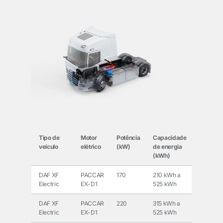
Tipo de
Motor
Potência
Capacidade
veículo
elétrico
(kW)
de energia
(kWh)
DAF XF
PACCAR
170
210 kWh a
Electric
EX-D1
525 kWh
DAF XF
PACCAR
220
315 kWh a
Electric
EX-D1
525 kWh