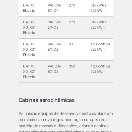
DAF XF
PACCAR
270
315 kWh a
Electric
EX-D1
525 kWh
DAF XF,
PACCAR
270
315 kWh a
XG, XG⁺
EX-D2
525 kWh
Electric
DAF XF,
PACCAR
310
420 kWh ou
XG, XG⁺
EX-D2
525 kWh
Electric
DAF XF,
PACCAR
350
420 kWh ou
XG, XG⁺
EX-D2
525 kWh
Electric
Cabinas aerodinâmicas
As nossas equipas de desenvolvimento exploraram
ao máximo a nova regulamentação europeia em
matéria de massas e dimensões, criando cabinas
extraordinariamente aerodinâmicas: os para-brisas