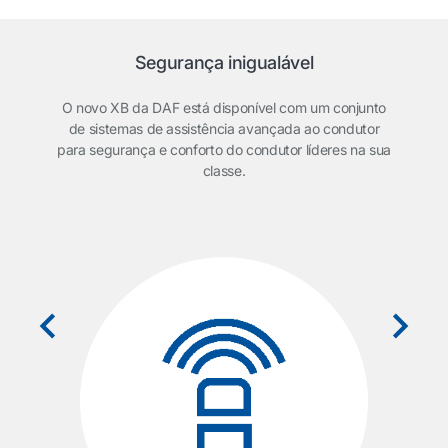
Segurança inigualável
O novo XB da DAF está disponível com um conjunto
de sistemas de assistência avançada ao condutor
para segurança e conforto do condutor líderes na sua
classe.
de
o
Reg
do
cia
p
a
te