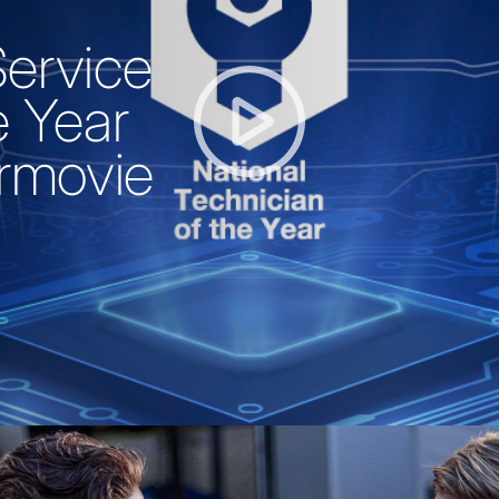
ervice
e Year
ermovie