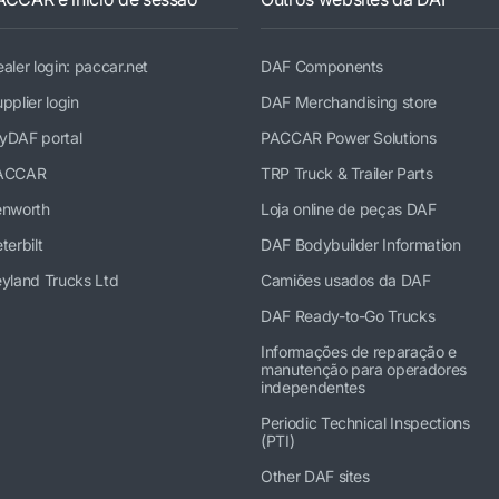
aler login: paccar.net
DAF Components
pplier login
DAF Merchandising store
yDAF portal
PACCAR Power Solutions
ACCAR
TRP Truck & Trailer Parts
enworth
Loja online de peças DAF
terbilt
DAF Bodybuilder Information
yland Trucks Ltd
Camiões usados da DAF
DAF Ready-to-Go Trucks
Informações de reparação e
manutenção para operadores
independentes
Periodic Technical Inspections
(PTI)
Other DAF sites