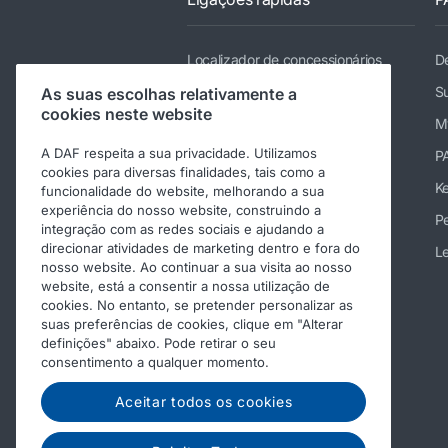
Localizador de concessionários
De
Camiões
Su
As suas escolhas relativamente a
cookies neste website
Serviços
M
A DAF respeita a sua privacidade. Utilizamos
Notícias e multimédia
P
cookies para diversas finalidades, tais como a
Trabalhar na DAF
K
funcionalidade do website, melhorando a sua
experiência do nosso website, construindo a
Acerca da DAF
Pe
integração com as redes sociais e ajudando a
direcionar atividades de marketing dentro e fora do
Contatar a DAF Trucks
Le
nosso website. Ao continuar a sua visita ao nosso
Atenção a cliente
website, está a consentir a nossa utilização de
cookies. No entanto, se pretender personalizar as
Código de Conduta
suas preferências de cookies, clique em "Alterar
definições" abaixo. Pode retirar o seu
consentimento a qualquer momento.
Aceitar todos os cookies