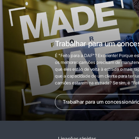
Trabalhar para um conce
É "Feito para a DAF"? Excelente! Porque e
os melhores camiões precisam de manutençã
que eles estão de volta à estrada o mais 
que a capacidade de um cliente para ter l
camiões estarem na estrada? Se sim, é "Fei
Trabalhar para um concessionári
Ligações rápidas
P