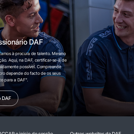
ssionário DAF
stamos à procura de talento. Mesmo
o. Aqui, na DAF, certificar-se-á de
rapidamente possível. Compreende
ucro depende do facto de os seus
to para a DAF".
o DAF
ACCAR e início de sessão
Outros websites da DAF