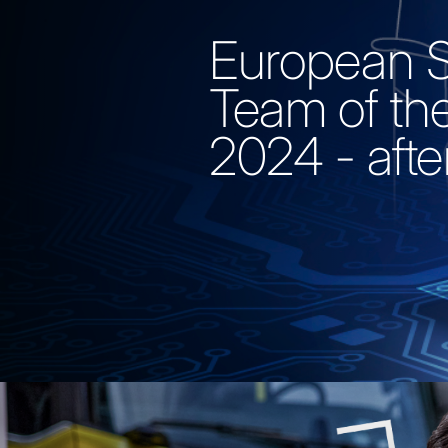
European S
Team of th
2024 - aft