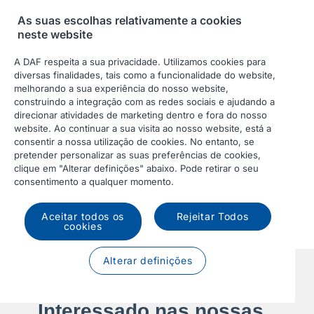
condutores que abrange o carregamento,
As suas escolhas relativamente a cookies
a autonomia, a travagem regenerativa e
neste website
outros pontos-chave durante a condução
A DAF respeita a sua privacidade. Utilizamos cookies para
de um camião elétrico e a obtenção do
diversas finalidades, tais como a funcionalidade do website,
máximo rendimento de cada kW de
melhorando a sua experiência do nosso website,
construindo a integração com as redes sociais e ajudando a
eletricidade.
direcionar atividades de marketing dentro e fora do nosso
website. Ao continuar a sua visita ao nosso website, está a
Ler mais sobre a Academia de
consentir a nossa utilização de cookies. No entanto, se
Condutores DAF
pretender personalizar as suas preferências de cookies,
clique em "Alterar definições" abaixo. Pode retirar o seu
consentimento a qualquer momento.
Aceitar todos os
Rejeitar Todos
cookies
Alterar definições