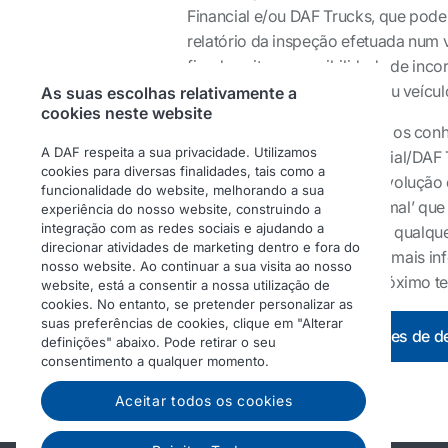
Financial e/ou DAF Trucks, que pode
relatório da inspeção efetuada num 
fim de evitar a possibilidade de inc
devolução, a inspeção do seu veícul
As suas escolhas relativamente a
cookies neste website
Um concessionário DAF tem os conhec
A DAF respeita a sua privacidade. Utilizamos
inspeção da PACCAR Financial/DAF Tr
cookies para diversas finalidades, tais como a
tratamento adequado da devolução do
funcionalidade do website, melhorando a sua
ilustrativos de ‘desgaste normal’ q
experiência do nosso website, construindo a
integração com as redes sociais e ajudando a
de danos no veículo que, em qualqu
direcionar atividades de marketing dentro e fora do
veículo. É possível consultar mais 
nosso website. Ao continuar a sua visita ao nosso
concessionário DAF mais próximo te
website, está a consentir a nossa utilização de
cookies. No entanto, se pretender personalizar as
suas preferências de cookies, clique em "Alterar
Transferir as condições de 
definições" abaixo. Pode retirar o seu
consentimento a qualquer momento.
Aceitar todos os cookies