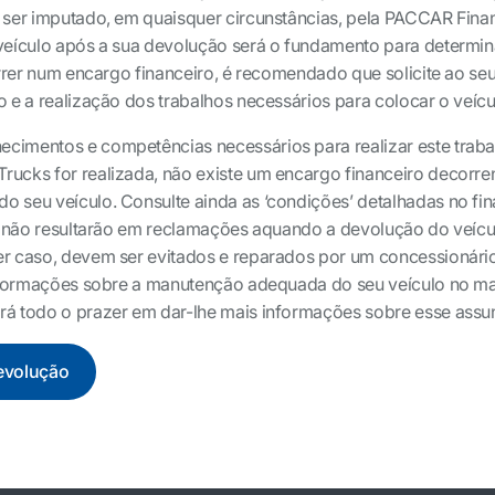
 ser imputado, em quaisquer circunstâncias, pela PACCAR Financ
veículo após a sua devolução será o fundamento para determinar
orrer num encargo financeiro, é recomendado que solicite ao se
o e a realização dos trabalhos necessários para colocar o veíc
imentos e competências necessários para realizar este trabal
ucks for realizada, não existe um encargo financeiro decorrent
 seu veículo. Consulte ainda as ‘condições’ detalhadas no fi
ue não resultarão em reclamações aquando a devolução do veíc
er caso, devem ser evitados e reparados por um concessionári
informações sobre a manutenção adequada do seu veículo no ma
rá todo o prazer em dar-lhe mais informações sobre esse assu
devolução