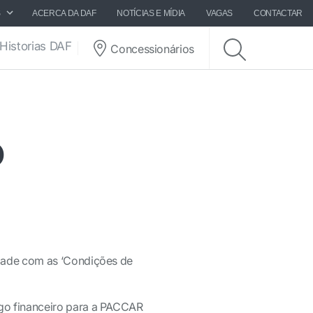
S
ACERCA DA DAF
NOTÍCIAS E MÍDIA
VAGAS
CONTACTAR
Historias DAF
Concessionários
o
dade com as ‘Condições de
go financeiro para a PACCAR