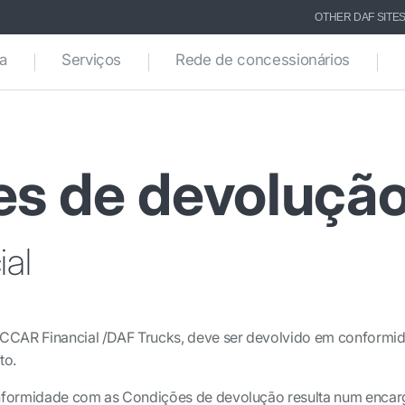
OTHER DAF SITE
ca
Serviços
Rede de concessionários
s de devoluçã
al
ACCAR Financial /DAF Trucks, deve ser devolvido em conformi
to.
nformidade com as Condições de devolução resulta num encar