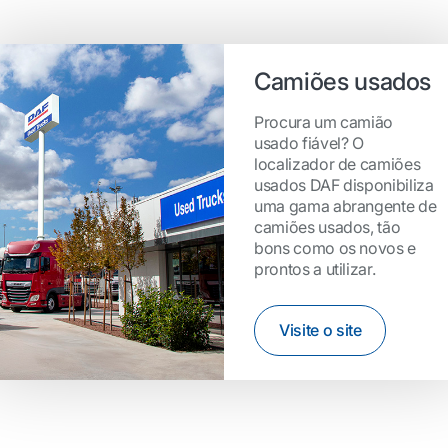
Camiões usados
Procura um camião
usado fiável? O
localizador de camiões
usados DAF disponibiliza
uma gama abrangente de
camiões usados, tão
bons como os novos e
prontos a utilizar.
Visite o site