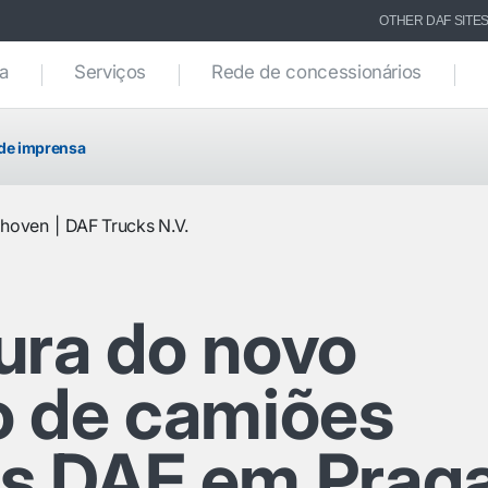
OTHER DAF SITE
ca
Serviços
Rede de concessionários
de imprensa
dhoven
DAF Trucks N.V.
ura do novo
o de camiões
s DAF em Prag