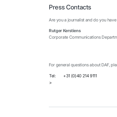
Press Contacts
Are you a journalist and do you have
Rutger Kerstiens
Corporate Communications Depart
For general questions about DAF, ple
Tel:
+31 (0)40 214 9111
>
Contact us via the information req