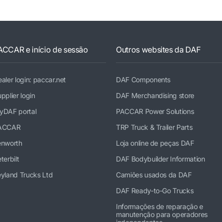
ACCAR e início de sessão
Outros websites da DAF
aler login: paccar.net
DAF Components
pplier login
DAF Merchandising store
yDAF portal
PACCAR Power Solutions
ACCAR
TRP Truck & Trailer Parts
enworth
Loja online de peças DAF
terbilt
DAF Bodybuilder Information
yland Trucks Ltd
Camiões usados da DAF
DAF Ready-to-Go Trucks
Informações de reparação e
manutenção para operadores