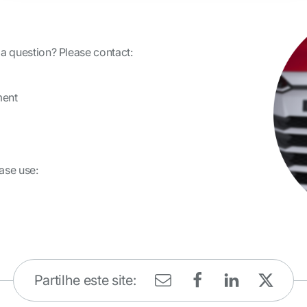
 a question? Please contact:
ment
ase use:
uest form
Partilhe este site: