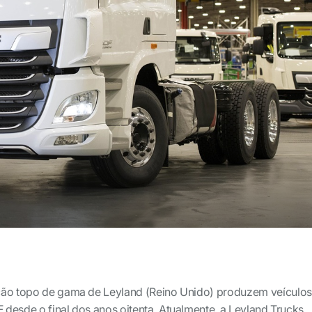
ção topo de gama de Leyland (Reino Unido) produzem veículos
desde o final dos anos oitenta. Atualmente, a Leyland Trucks