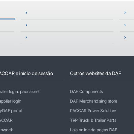
ACCAR e início de sessão
Outros websites da DAF
aler login: paccar.net
DAF Components
pplier login
DAF Merchandising store
yDAF portal
PACCAR Power Solutions
ACCAR
TRP Truck & Trailer Parts
enworth
Loja online de peças DAF