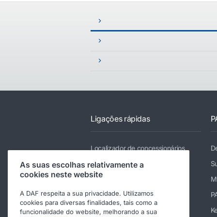
Ligações rápidas
P
Localizador de concessionários
De
Camiões
Su
As suas escolhas relativamente a
cookies neste website
Serviços
M
A DAF respeita a sua privacidade. Utilizamos
Notícias e multimédia
P
cookies para diversas finalidades, tais como a
Trabalhar na DAF
K
funcionalidade do website, melhorando a sua