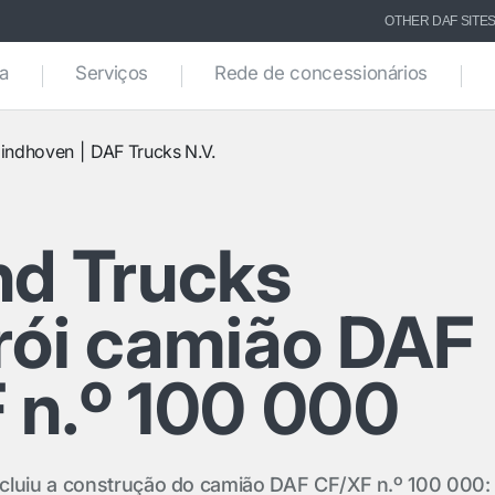
OTHER DAF SITE
ca
Serviços
Rede de concessionários
indhoven
DAF Trucks N.V.
nd Trucks
rói camião DAF
 n.º 100 000
cluiu a construção do camião DAF CF/XF n.º 100 000: