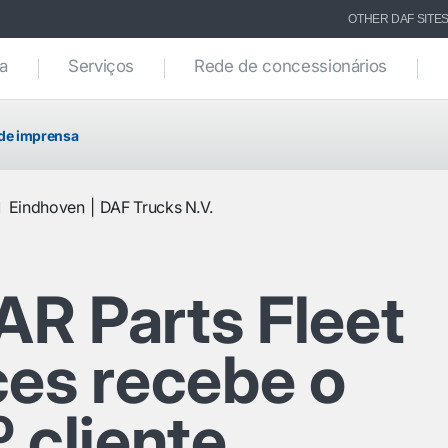
OTHER DAF SITE
ca
Serviços
Rede de concessionários
de imprensa
1
Eindhoven
DAF Trucks N.V.
R Parts Fleet
ces recebe o
 cliente