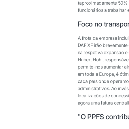
(aproximadamente 50% D
funcionários a trabalhar 
Foco no transpo
A frota da empresa incl
DAF XF irão brevemente c
na respetiva expansão e 
Hubert Hohl, responsável
permite-nos aumentar ain
em toda a Europa, é óti
cada país onde operamos
administrativos. Ao invé
localizações de conces
agora uma fatura central
"O PPFS contribu