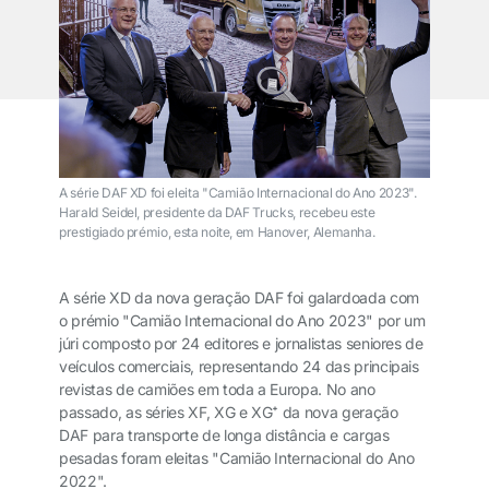
A série DAF XD foi eleita "Camião Internacional do Ano 2023".
Harald Seidel, presidente da DAF Trucks, recebeu este
prestigiado prémio, esta noite, em Hanover, Alemanha.
A série XD da nova geração DAF foi galardoada com
o prémio "Camião Internacional do Ano 2023" por um
júri composto por 24 editores e jornalistas seniores de
veículos comerciais, representando 24 das principais
revistas de camiões em toda a Europa. No ano
passado, as séries XF, XG e XG⁺ da nova geração
DAF para transporte de longa distância e cargas
pesadas foram eleitas "Camião Internacional do Ano
2022".