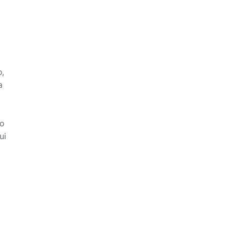
o,
a
ão
ui