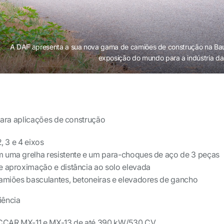
A DAF apresenta a sua nova gama de camiões de construção na Ba
exposição do mundo para a indústria da
ra aplicações de construção
, 3 e 4 eixos
 uma grelha resistente e um para-choques de aço de 3 peças
e aproximação e distância ao solo elevada
camiões basculantes, betoneiras e elevadores de gancho
iência
CCAR MX-11 e MX-13 de até 390 kW/530 CV