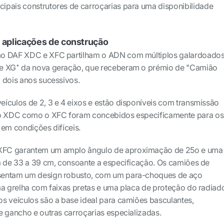
ipais construtores de carroçarias para uma disponibilidade
a aplicações de construção
ão DAF XDC e XFC partilham o ADN com múltiplos galardoado
 e XG⁺ da nova geração, que receberam o prémio de "Camião
 dois anos sucessivos.
ículos de 2, 3 e 4 eixos e estão disponíveis com transmissão
 o XDC como o XFC foram concebidos especificamente para os
 em condições difíceis.
FC garantem um amplo ângulo de aproximação de 25o e uma
a de 33 a 39 cm, consoante a especificação. Os camiões de
sentam um design robusto, com um para-choques de aço
ma grelha com faixas pretas e uma placa de proteção do radiad
s veículos são a base ideal para camiões basculantes,
e gancho e outras carroçarias especializadas.