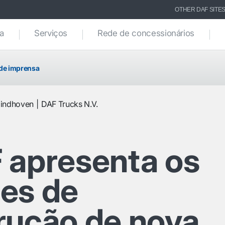
OTHER DAF SITE
ca
Serviços
Rede de concessionários
de imprensa
indhoven
DAF Trucks N.V.
 apresenta os
es de
rução de nova