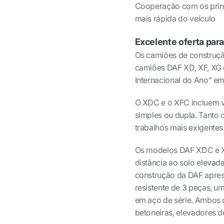
Cooperação com os princ
mais rápida do veículo
Excelente oferta par
Os camiões de construç
camiões DAF XD, XF, XG
Internacional do Ano" em
O XDC e o XFC incluem ve
simples ou dupla. Tanto
trabalhos mais exigentes
Os modelos DAF XDC e X
distância ao solo elevad
construção da DAF apre
resistente de 3 peças, u
em aço de série. Ambos o
betoneiras, elevadores d