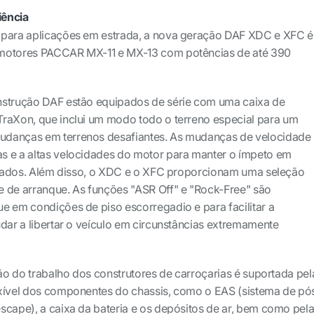
iência
 para aplicações em estrada, a nova geração DAF XDC e XFC é
 motores PACCAR MX-11 e MX-13 com potências de até 390
nstrução DAF estão equipados de série com uma caixa de
TraXon, que inclui um modo todo o terreno especial para um
udanças em terrenos desafiantes. As mudanças de velocidade
s e a altas velocidades do motor para manter o ímpeto em
linados. Além disso, o XDC e o XFC proporcionam uma seleção
e de arranque. As funções "ASR Off" e "Rock-Free" são
e em condições de piso escorregadio e para facilitar a
udar a libertar o veículo em circunstâncias extremamente
ção do trabalho dos construtores de carroçarias é suportada pel
exível dos componentes do chassis, como o EAS (sistema de pó
scape), a caixa da bateria e os depósitos de ar, bem como pel