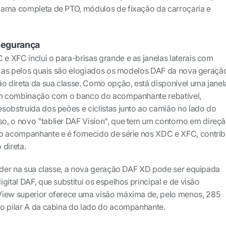
gama completa de PTO, módulos de fixação da carroçaria e
segurança
 XFC inclui o para-brisas grande e as janelas laterais com
aixas pelos quais são elogiados os modelos DAF da nova geraçã
ão direta da sua classe. Como opção, está disponível uma janel
 em combinação com o banco do acompanhante rebatível,
sobstruída dos peões e ciclistas junto ao camião no lado do
o, o novo "tablier DAF Vision", que tem um contorno em direç
o acompanhante e é fornecido de série nos XDC e XFC, contrib
 direta.
líder na sua classe, a nova geração DAF XD pode ser equipada
gital DAF, que substitui os espelhos principal e de visão
View superior oferece uma visão máxima de, pelo menos, 285
do pilar A da cabina do lado do acompanhante.