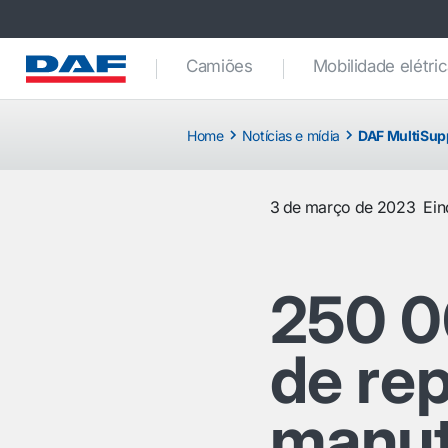
Camiões
Mobilidade elétri
Home
Notícias e mídia
DAF MultiSup
3 de março de 2023
Ei
250 0
de re
manut