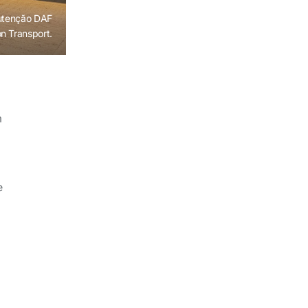
nutenção DAF
n Transport.
m
e