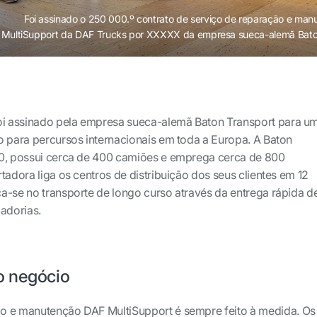
Foi assinado o 250 000.º contrato de serviço de reparação e ma
MultiSupport da DAF Trucks por XXXXX da empresa sueca-alemã Bato
foi assinado pela empresa sueca-alemã Baton Transport para u
o para percursos internacionais em toda a Europa. A Baton
10, possui cerca de 400 camiões e emprega cerca de 800
tadora liga os centros de distribuição dos seus clientes em 12
a-se no transporte de longo curso através da entrega rápida d
adorias.
o negócio
o e manutenção DAF MultiSupport é sempre feito à medida. Os