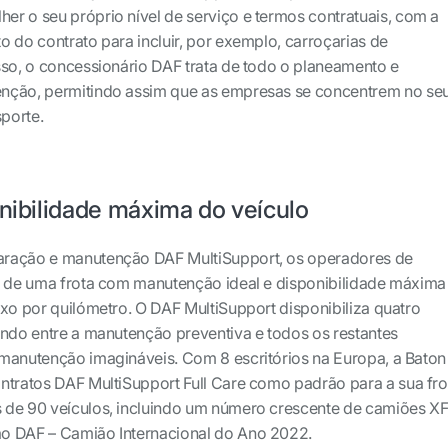
r o seu próprio nível de serviço e termos contratuais, com a
o do contrato para incluir, por exemplo, carroçarias de
sso, o concessionário DAF trata de todo o planeamento e
nção, permitindo assim que as empresas se concentrem no se
sporte.
onibilidade máxima do veículo
aração e manutenção DAF MultiSupport, os operadores de
a de uma frota com manutenção ideal e disponibilidade máxima
ixo por quilómetro. O DAF MultiSupport disponibiliza quatro
ando entre a manutenção preventiva e todos os restantes
manutenção imagináveis. Com 8 escritórios na Europa, a Baton
ntratos DAF MultiSupport Full Care como padrão para a sua fro
 de 90 veículos, incluindo um número crescente de camiões XF
o DAF – Camião Internacional do Ano 2022.