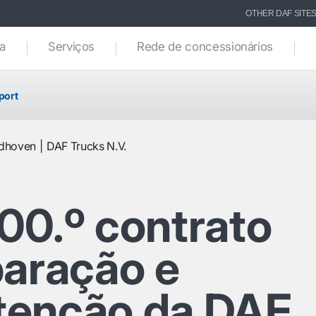
OTHER DAF SITE
ca
Serviços
Rede de concessionários
port
ndhoven
DAF Trucks N.V.
00.º contrato
paração e
enção da DAF