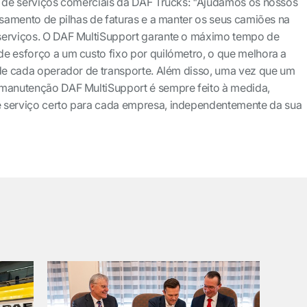
r de serviços comerciais da DAF Trucks: "Ajudamos os nossos
essamento de pilhas de faturas e a manter os seus camiões na
serviços. O DAF MultiSupport garante o máximo tempo de
e esforço a um custo fixo por quilómetro, o que melhora a
 de cada operador de transporte. Além disso, uma vez que um
 manutenção DAF MultiSupport é sempre feito à medida,
 serviço certo para cada empresa, independentemente da sua