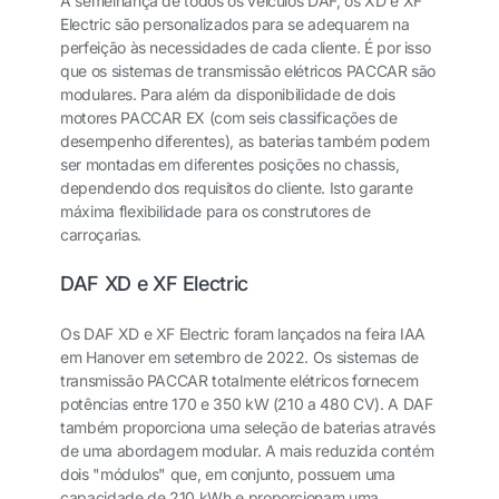
À semelhança de todos os veículos DAF, os XD e XF
Electric são personalizados para se adequarem na
perfeição às necessidades de cada cliente. É por isso
que os sistemas de transmissão elétricos PACCAR são
modulares. Para além da disponibilidade de dois
motores PACCAR EX (com seis classificações de
desempenho diferentes), as baterias também podem
ser montadas em diferentes posições no chassis,
dependendo dos requisitos do cliente. Isto garante
máxima flexibilidade para os construtores de
carroçarias.
DAF XD e XF Electric
Os DAF XD e XF Electric foram lançados na feira IAA
em Hanover em setembro de 2022. Os sistemas de
transmissão PACCAR totalmente elétricos fornecem
potências entre 170 e 350 kW (210 a 480 CV). A DAF
também proporciona uma seleção de baterias através
de uma abordagem modular. A mais reduzida contém
dois "módulos" que, em conjunto, possuem uma
capacidade de 210 kWh e proporcionam uma