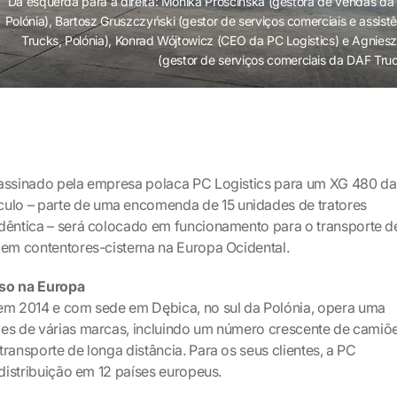
Da esquerda para a direita: Monika Prościńska (gestora de vendas da
Polónia), Bartosz Gruszczyński (gestor de serviços comerciais e assis
Trucks, Polónia), Konrad Wójtowicz (CEO da PC Logistics) e Agnies
(gestor de serviços comerciais da DAF Truc
 assinado pela empresa polaca PC Logistics para um XG 480 da
culo – parte de uma encomenda de 15 unidades de tratores
dêntica – será colocado em funcionamento para o transporte d
 em contentores-cisterna na Europa Ocidental.
rso na Europa
 em 2014 e com sede em Dębica, no sul da Polónia, opera uma
ões de várias marcas, incluindo um número crescente de camiõ
ransporte de longa distância. Para os seus clientes, a PC
 distribuição em 12 países europeus.