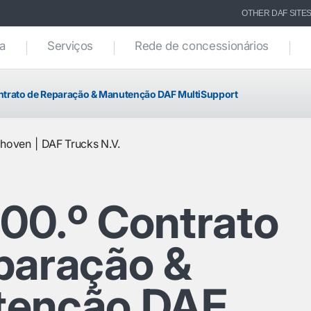
OTHER DAF SITE
ca
Serviços
Rede de concessionários
ntrato de Reparação & Manutenção DAF MultiSupport
dhoven
DAF Trucks N.V.
00.º Contrato
paração &
tenção DAF