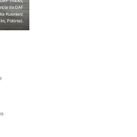
 DAF Trucks,
tência da DAF
zka Kuśmierz
ks, Polónia).
e
es