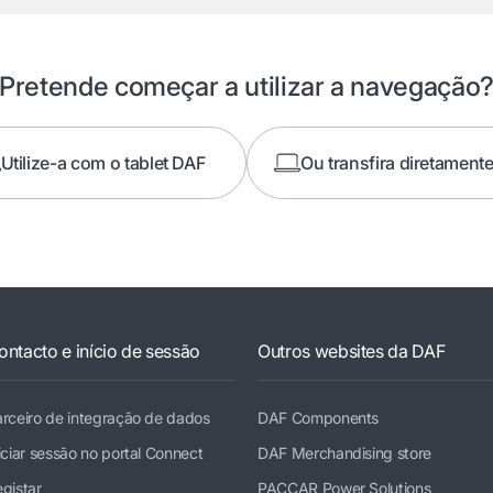
Pretende começar a utilizar a navegação
Utilize-a com o tablet DAF
Ou transfira diretamente
ontacto e início de sessão
Outros websites da DAF
rceiro de integração de dados
DAF Components
iciar sessão no portal Connect
DAF Merchandising store
gistar
PACCAR Power Solutions