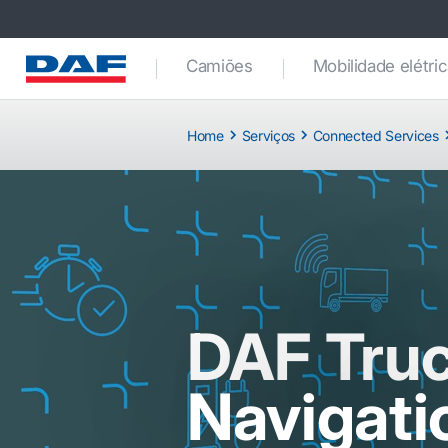
Camiões
Mobilidade elétri
Home
Serviços
Connected Services
DAF Tru
Navigati