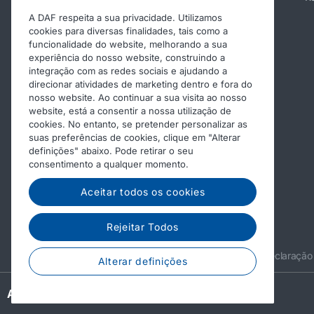
A DAF respeita a sua privacidade. Utilizamos
Valores do PACCAR Connect
cookies para diversas finalidades, tais como a
Apoio e perguntas frequentes
funcionalidade do website, melhorando a sua
experiência do nosso website, construindo a
Contactar o PACCAR Connect
integração com as redes sociais e ajudando a
direcionar atividades de marketing dentro e fora do
nosso website. Ao continuar a sua visita ao nosso
website, está a consentir a nossa utilização de
cookies. No entanto, se pretender personalizar as
suas preferências de cookies, clique em "Alterar
definições" abaixo. Pode retirar o seu
consentimento a qualquer momento.
Aceitar todos os cookies
Rejeitar Todos
© 2026 DAF
Aviso legal
Declaração
Alterar definições
A PACCAR COMPANY
DRIVEN BY QUALITY