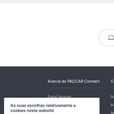
Acerca do PACCAR Connect
C
Portal Services
Pa
Data Integration Services
In
As suas escolhas relativamente a
cookies neste website
Mobile Services
Re