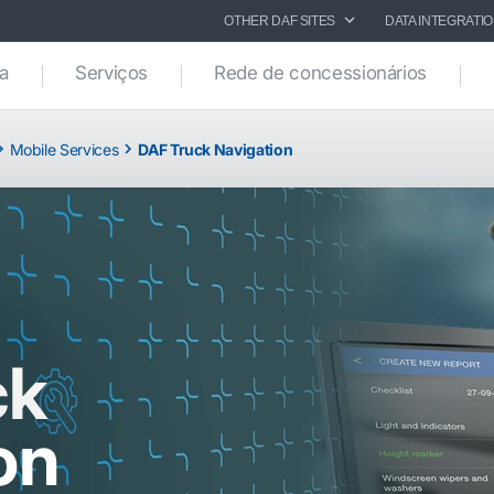
OTHER DAF SITES
DATA INTEGRATI
ca
Serviços
Rede de concessionários
Mobile Services
DAF Truck Navigation
ck
on