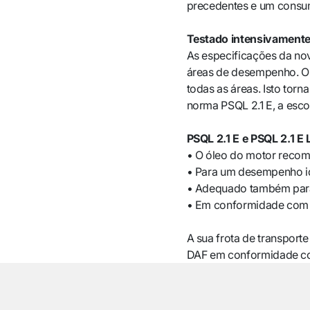
precedentes e um consu
Testado intensivament
As especificações da no
áreas de desempenho. O
todas as áreas. Isto tor
norma PSQL 2.1 E, a esc
PSQL 2.1 E e PSQL 2.1 E 
• O óleo do motor reco
• Para um desempenho i
• Adequado também para
• Em conformidade com o
A sua frota de transporte
DAF em conformidade co