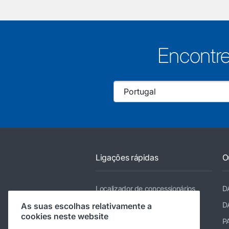
Encontre
Ligações rápidas
O
Localizador de concessionários
D
Loja online de peças DAF
D
As suas escolhas relativamente a
cookies neste website
DAF Merchandising store
P