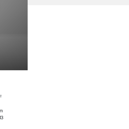
F
em
13