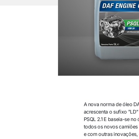
A nova norma de óleo DAF
acrescenta o sufixo "LD"
PSQL 2.1 E baseia-se no 
todos os novos camiões
e com outras inovações, 