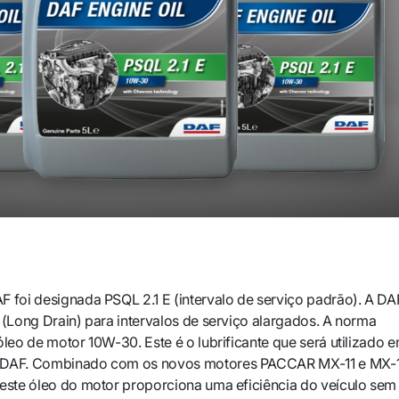
 foi designada PSQL 2.1 E (intervalo de serviço padrão). A DA
 (Long Drain) para intervalos de serviço alargados. A norma
óleo de motor 10W-30. Este é o lubrificante que será utilizado 
 DAF. Combinado com os novos motores PACCAR MX-11 e MX-
este óleo do motor proporciona uma eficiência do veículo sem