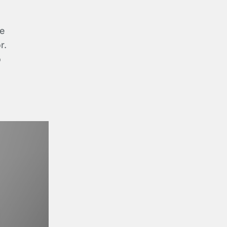
e
r.
o