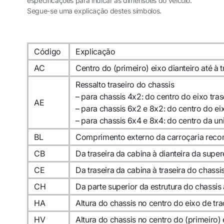
especificações para indicar as dimensões do veículo.
Segue-se uma explicação destes símbolos.
Código
Explicação
AC
Centro do (primeiro) eixo dianteiro até à 
Ressalto traseiro do chassis
– para chassis 4x2: do centro do eixo tras
AE
– para chassis 6x2 e 8x2: do centro do ei
– para chassis 6x4 e 8x4: do centro da un
BL
Comprimento externo da carroçaria re
CB
Da traseira da cabina à dianteira da super
CE
Da traseira da cabina à traseira do chassi
CH
Da parte superior da estrutura do chassis 
HA
Altura do chassis no centro do eixo de tr
HV
Altura do chassis no centro do (primeiro) 