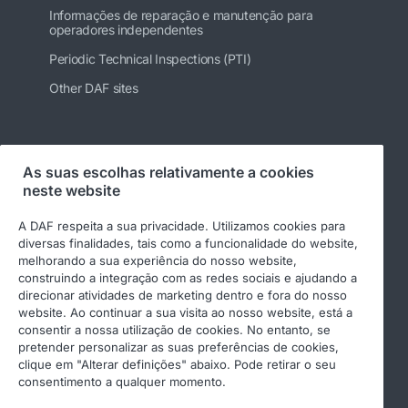
Informações de reparação e manutenção para
operadores independentes
Periodic Technical Inspections (PTI)
Other DAF sites
Siga-nos
As suas escolhas relativamente a cookies
neste website
A DAF respeita a sua privacidade. Utilizamos cookies para
diversas finalidades, tais como a funcionalidade do website,
melhorando a sua experiência do nosso website,
construindo a integração com as redes sociais e ajudando a
direcionar atividades de marketing dentro e fora do nosso
website. Ao continuar a sua visita ao nosso website, está a
consentir a nossa utilização de cookies. No entanto, se
© 2026 DAF
Aviso legal
pretender personalizar as suas preferências de cookies,
clique em "Alterar definições" abaixo. Pode retirar o seu
Declaração de privacidade
Condições gerais
consentimento a qualquer momento.
Income Tax Report
DAF e cookies