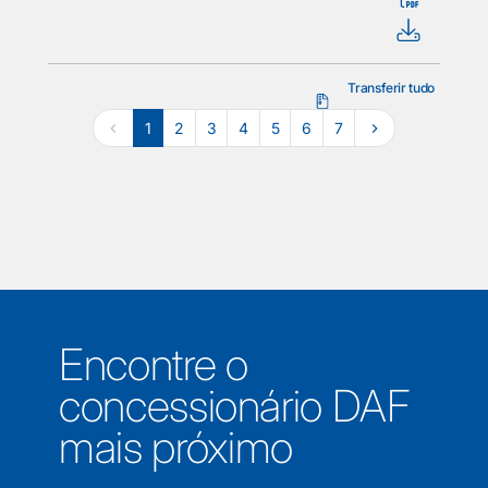
Transferir tudo
1
2
3
4
5
6
7
Encontre o
concessionário DAF
mais próximo