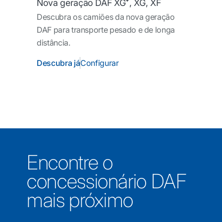
Nova geração DAF XG⁺, XG, XF
Descubra os camiões da nova geração
DAF para transporte pesado e de longa
distância.
Descubra já
Configurar
Encontre o
concessionário DAF
mais próximo