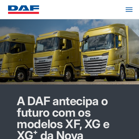
A DAF antecipa o
futuro com os
modelos XF, XG e
XG⁺ da Nova