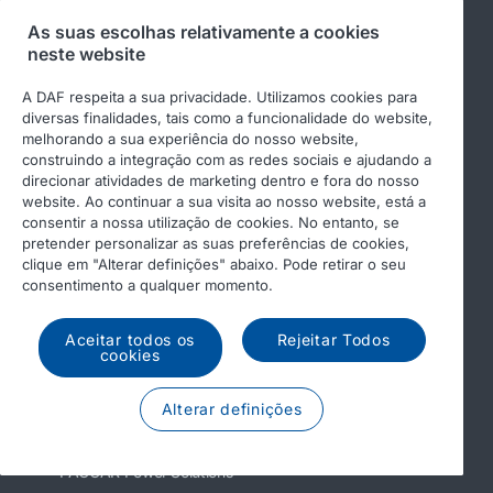
Dealer login: paccar.net
As suas escolhas relativamente a cookies
neste website
Supplier login
MyDAF portal
A DAF respeita a sua privacidade. Utilizamos cookies para
diversas finalidades, tais como a funcionalidade do website,
PACCAR
melhorando a sua experiência do nosso website,
construindo a integração com as redes sociais e ajudando a
Kenworth
direcionar atividades de marketing dentro e fora do nosso
website. Ao continuar a sua visita ao nosso website, está a
Peterbilt
consentir a nossa utilização de cookies. No entanto, se
Leyland Trucks Ltd
pretender personalizar as suas preferências de cookies,
clique em "Alterar definições" abaixo. Pode retirar o seu
consentimento a qualquer momento.
Outros websites da DAF
Aceitar todos os
Rejeitar Todos
cookies
DAF Components
Alterar definições
DAF Merchandising store
PACCAR Power Solutions