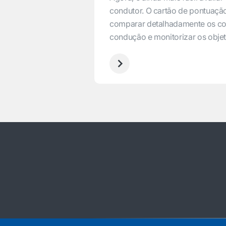
condutor. O cartão de pontuaçã
comparar detalhadamente os c
condução e monitorizar os objet