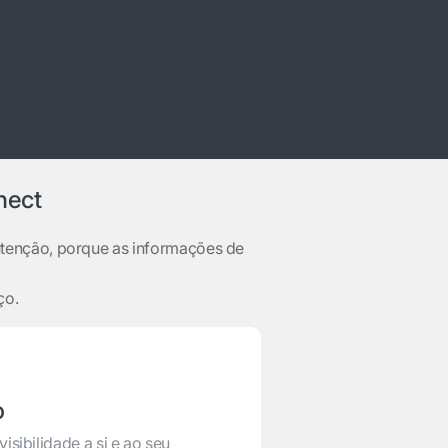
nect
tenção, porque as informações de
ço.
o
isibilidade a si e ao seu