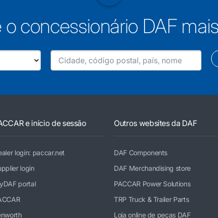
 o concessionário DAF mai
ACCAR e início de sessão
Outros websites da DAF
aler login: paccar.net
DAF Components
pplier login
DAF Merchandising store
yDAF portal
PACCAR Power Solutions
ACCAR
TRP Truck & Trailer Parts
enworth
Loja online de peças DAF