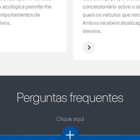
o ecológica permite-lhe
concessionário sobre o 
omportamentos de
quais os veículos que nec
ivos.
Ambos recebem atualizaç
desvios
.
Perguntas frequentes
Clique aqui