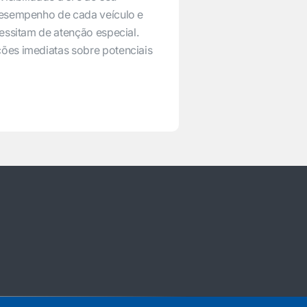
desempenho de cada veículo e
essitam de atenção especial.
ões imediatas sobre potenciais