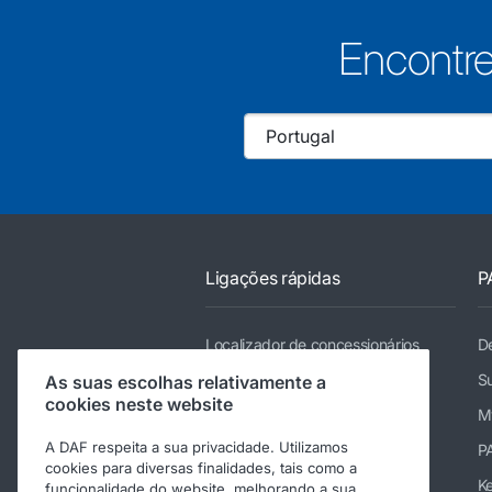
Encontre
Ligações rápidas
P
Localizador de concessionários
De
Camiões
Su
As suas escolhas relativamente a
cookies neste website
Serviços
M
A DAF respeita a sua privacidade. Utilizamos
Notícias e multimédia
P
cookies para diversas finalidades, tais como a
Trabalhar na DAF
K
funcionalidade do website, melhorando a sua