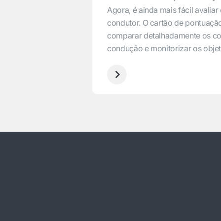
Agora, é ainda mais fácil avali
condutor. O cartão de pontuaçã
comparar detalhadamente os c
condução e monitorizar os objet