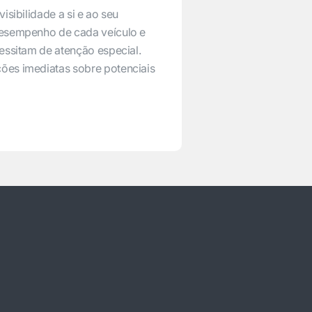
isibilidade a si e ao seu
desempenho de cada veículo e
essitam de atenção especial.
ões imediatas sobre potenciais