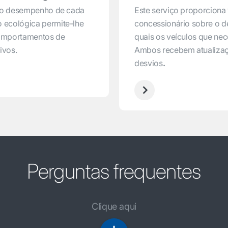
ar o desempenho de cada
Este serviço proporciona v
o ecológica permite-lhe
concessionário sobre o 
omportamentos de
quais os veículos que nec
ivos.
Ambos recebem atualizaç
desvios
.
Perguntas frequentes
Clique aqui