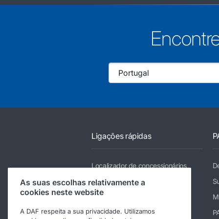
Encontre
Ligações rápidas
P
Localizador de concessionários
De
Camiões
Su
As suas escolhas relativamente a
cookies neste website
Serviços
M
A DAF respeita a sua privacidade. Utilizamos
Notícias e multimédia
P