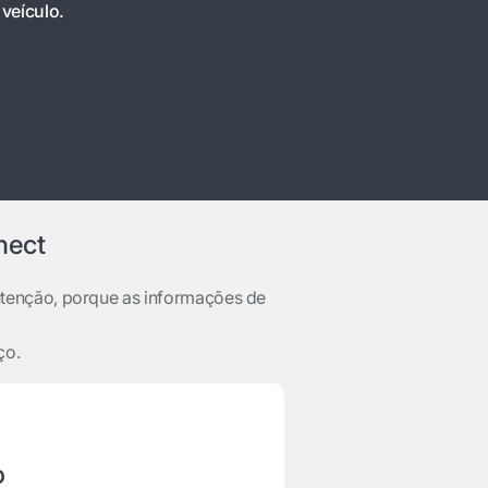
veículo.
nect
tenção, porque as informações de
ço.
o